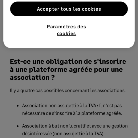
Entreprises (SIE) de Menton.
Accepter tous les cookies
REMARQUE:
Si la société Monégasque n'a pas de
SIREN. L'entreprise Française transmettra les données
Paramètres des
de ces transactions avec la société Monégasque via le
cookies
e-reporting.
Est-ce une obligation de s'inscrire
à une plateforme agréée pour une
association ?
Il y a quatre cas possibles concernant les associations.
Association non assujettie à la TVA : Il n'est pas
nécessaire de s'inscrire à la plateforme agréée.
Association à but non lucratif et avec une gestion
désintéressée (non assujettie à la TVA) :