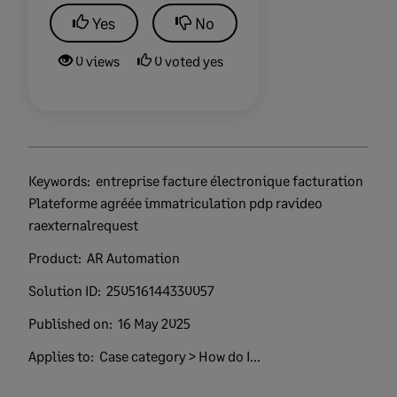
Yes
No
0 views
0 voted yes
Keywords:
entreprise facture électronique facturation
Plateforme agréée immatriculation pdp ravideo
raexternalrequest
Product:
AR Automation
Solution ID:
250516144330057
Published on:
16 May 2025
Applies to:
Case category > How do I...