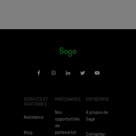
SERVICES ET
PARTENAIRES
ENTREPRISE
ASSISTANCE
Nos
À propos de
Assistance
opportunités
Sage
de
Blog
partenariat
Contactez-