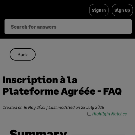
Skip
Sign In
Sign Up
to
content
Back
Inscription à la
Plateforme Agréée - FAQ
Created on
16 May 2025
| Last modified on
28 July 2026
Highlight Matches
Summary