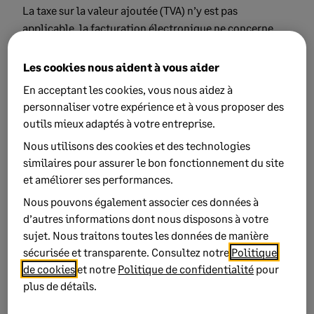
La taxe sur la valeur ajoutée (TVA) n’y est pas
applicable, la facturation électronique ne concerne
donc pas ces départements.
En revanche, la TVA s’applique en Guadeloupe, en
Les cookies nous aident à vous aider
Martinique et à La Réunion. Les entreprises qui y sont
En acceptant les cookies, vous nous aidez à
établies entrent donc dans le champ de la facturation
personnaliser votre expérience et à vous proposer des
électronique.
outils mieux adaptés à votre entreprise.
Nous utilisons des cookies et des technologies
similaires pour assurer le bon fonctionnement du site
Sans numéro de SIREN, comment
et améliorer ses performances.
une société Monégasque s'inscrit à
Nous pouvons également associer ces données à
la plateforme agréée Sage ?
d’autres informations dont nous disposons à votre
sujet. Nous traitons toutes les données de manière
Pour les sociétés basées à Monaco souhaitant s'inscrire
sécurisée et transparente. Consultez notre
Politique
à la plateforme agréée Sage, un identifiant SIREN est
de cookies
et notre
Politique de confidentialité
pour
requis.
plus de détails.
Celui-ci s'obtient auprès du Service des Impôts des