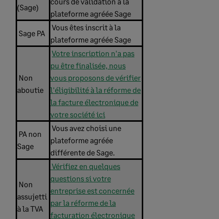
cours de validation à la
(Sage)
plateforme agréée Sage
Vous êtes inscrit à la
Sage PA
plateforme agréée Sage
Votre inscription n'a pas
pu être finalisée, nous
Non
vous proposons de vérifier
aboutie
l'éligibilité à la réforme de
la facture électronique de
votre société ici
Vous avez choisi une
PA non
plateforme agréée
Sage
différente de Sage.
Vérifiez en quelques
questions si votre
Non
entreprise est concernée
assujetti
par la réforme de la
à la TVA
facturation électronique