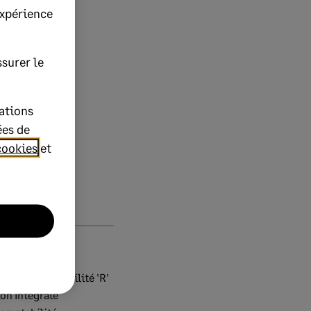
expérience
surer le
ations
ées de
cookies
et
Ciel > Comptabilité 'R'
on Intégrale