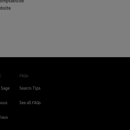
Comptabilité
ebsite
E
FAQs
 Sage
Search Tips
nous
See all FAQs
ciaux