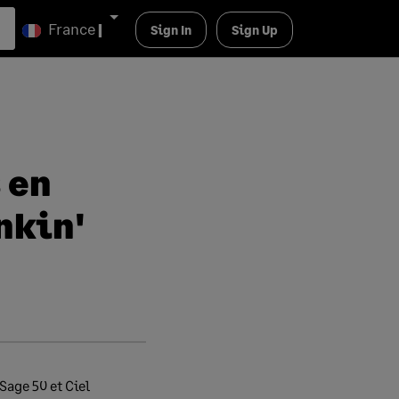
France
|
Sign In
Sign Up
 en
nkin'
Sage 50 et Ciel