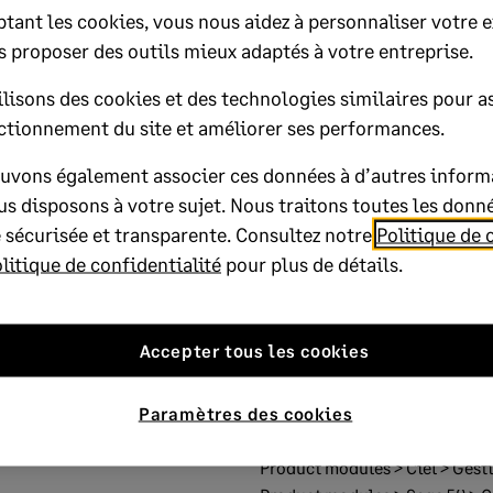
ur : Fichier JSON invalide"
tant les cookies, vous nous aidez à personnaliser votre 
s proposer des outils mieux adaptés à votre entreprise.
lisons des cookies et des technologies similaires pour as
lp?
ctionnement du site et améliorer ses performances.
uvons également associer ces données à d’autres inform
No
s disposons à votre sujet. Nous traitons toutes les donn
oted yes
 sécurisée et transparente. Consultez notre
Politique de 
litique de confidentialité
pour plus de détails.
Accepter tous les cookies
Published on:
21 March 2019
Paramètres des cookies
Applies to:
Product modules > 
Product modules > Ciel > Gesti