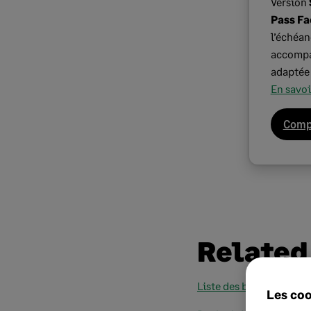
Version
Pass Fa
l’échéan
accompag
adaptée 
En savoi
Compl
Related
Liste des banques gérée
Les coo