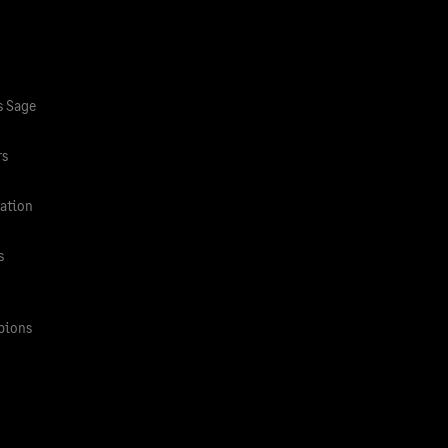
 Sage
rs
ation
s
pions