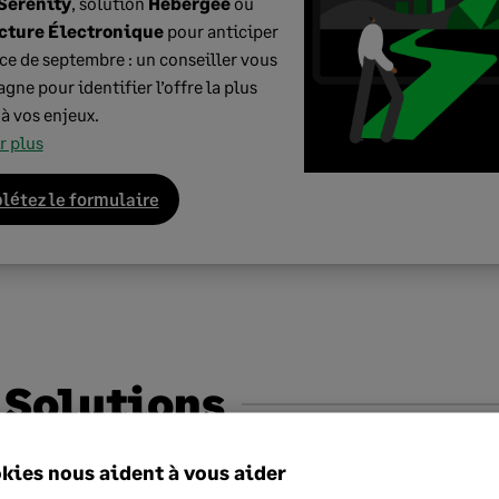
Sérénity
, solution
Hébergée
ou
cture Électronique
pour anticiper
ce de septembre : un conseiller vous
ne pour identifier l’offre la plus
à vos enjeux.
r plus
étez le formulaire
 Solutions
s par Bankin'
kies nous aident à vous aider