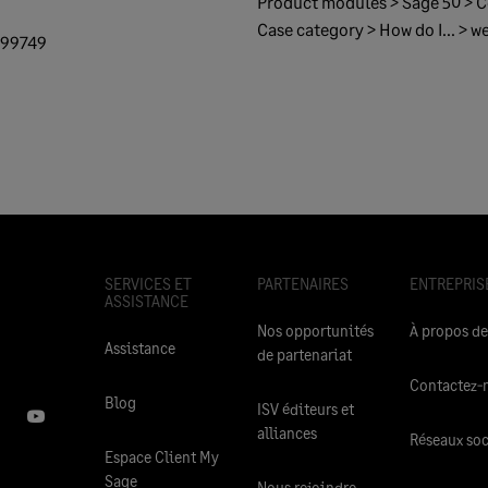
Product modules > Sage 50 > 
Case category > How do I... > w
099749
SERVICES ET
PARTENAIRES
ENTREPRIS
ASSISTANCE
Nos opportunités
À propos de
Assistance
de partenariat
Contactez-
Blog
ISV éditeurs et
alliances
Réseaux so
Espace Client My
Sage
Nous rejoindre