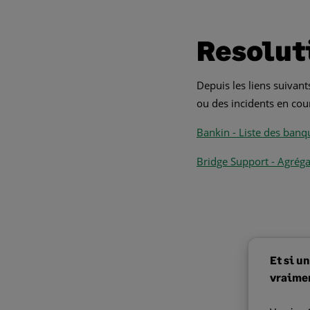
Resolut
Depuis les liens suivant
ou des incidents en co
Bankin -
Liste des banq
Bridge Support - Agréga
Et si u
vraimen