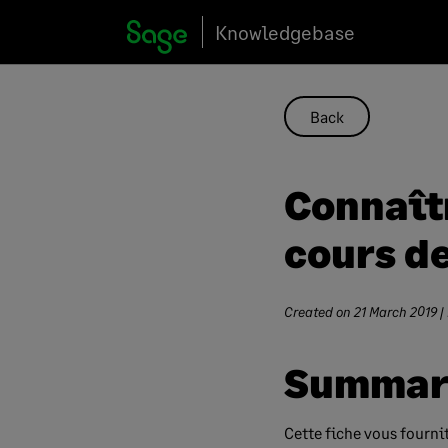
Skip
Knowledgebase
to
content
Back
Connaîtr
cours d
Created on
21 March 2019
|
Summar
Cette fiche vous fourni