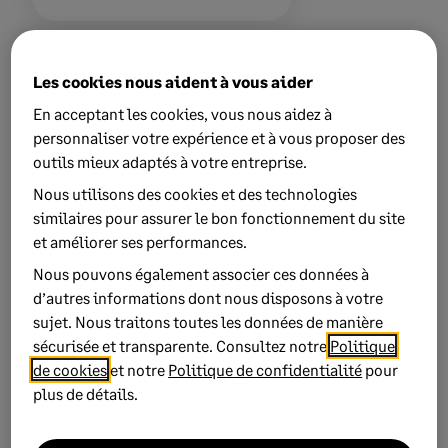
Les cookies nous aident à vous aider
Keywords:
Export Etats Balance vide Comptables et
En acceptant les cookies, vous nous aidez à
fiscaux
personnaliser votre expérience et à vous proposer des
outils mieux adaptés à votre entreprise.
Product:
Ciel
Sage 50
Nous utilisons des cookies et des technologies
similaires pour assurer le bon fonctionnement du site
Solution ID:
210905150086648
et améliorer ses performances.
Published on:
19 April 2018
Nous pouvons également associer ces données à
d’autres informations dont nous disposons à votre
Applies to:
Product modules > Ciel > Comptabilité 'R'
sujet. Nous traitons toutes les données de manière
Product modules > Ciel > Gestion Intégrale
sécurisée et transparente. Consultez notre
Politique
Product modules > Sage 50 > Comptabilité
de cookies
et notre
Politique de confidentialité
pour
Case category > How do I... > import/export
plus de détails.