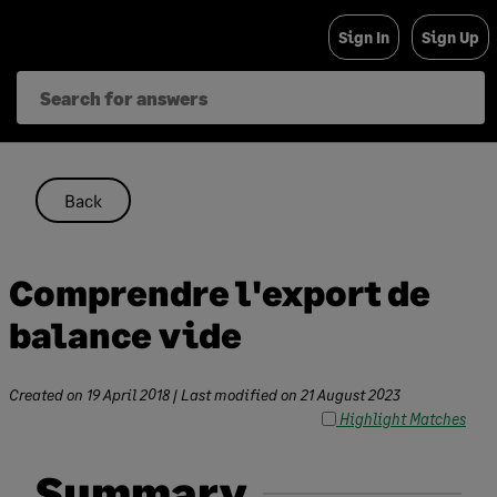
Skip
Sign In
Sign Up
to
content
Back
Comprendre l'export de
balance vide
Created on
19 April 2018
| Last modified on
21 August 2023
Highlight Matches
Summary